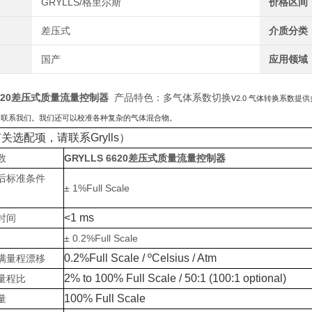
GRYLLS/格里尔斯
价格区间
差压式
介质分类
国产
应用领域
 6620差压式质量流量控制器
产品特色：多气体系数切换
V2.0 气体转换系数
请联系我们。我们还可以校准各种复杂的气体混合物。
有关选配项，请联系Grylls）
数
GRYLLS 6620差压式质量流量控制器
后标准条件
± 1%Full Scale
<1 ms
时间
± 0.2%Full Scale
0.2%Full Scale / ºCelsius / Atm
满量程漂移
2% to 100% Full Scale / 50:1 (100:1 optional)
量程比
100% Full Scale
量