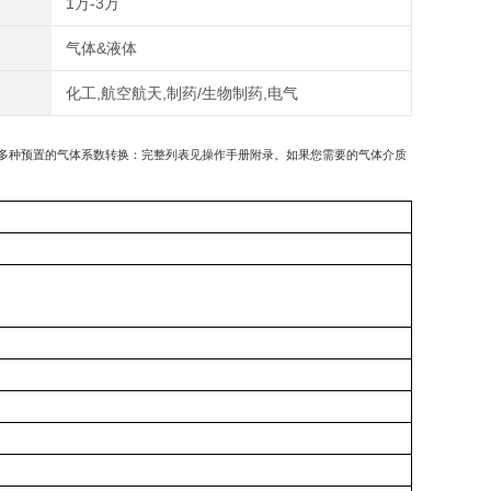
1万-3万
气体&液体
化工,航空航天,制药/生物制药,电气
提供多种预置的气体系数转换：完整列表见操作手册附录。如果您需要的气体介质