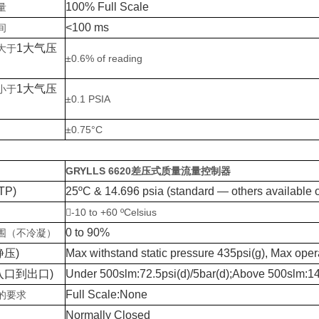
100% Full Scale
量
<100 ms
间
1大气压
大于
±0.6% of reading
1大气压
小于
±0.1 PSIA
±0.75°C
GRYLLS 6620差压式质量流量控制器
TP)
25ºC & 14.696 psia (standard — others available 
-10 to +60 ºCelsius
0 to 90%
围（不冷凝）
静压)
Max withstand static pressure 435psi(g), Max oper
入口到出口)
Under 500slm:72.5psi(d)/5bar(d);Above 500slm:14
Full Scale:None
的要求
Normally Closed