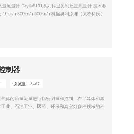
量流量计 Grylls8101系列科里奥利质量流量计 技术参
g/h；10kg/h-300kg/h-600kg/h 科里奥利原理（又称科氏）
体特性影响的特征而备受推崇。Grylls8101系列科
感器，构成振荡系统的一部分。
控制器
：
浏览量：
3467
对气体的质量流量进行精密测量和控制。在半导体和集
学工业、石油工业、医药、环保和真空灯多种领域的科
场合包括：电子工艺设备，如扩散、外延、CVD、氧
入；以及镀膜设备、光纤熔炼、微反应装置、混气配气
及其他分析仪器。