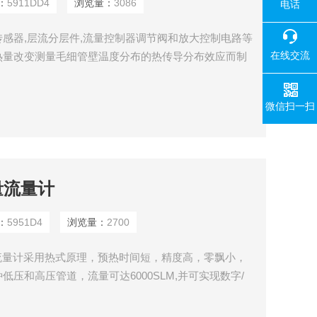
：
5911DD4
浏览量：
3086
电话
感器,层流分层件,流量控制器调节阀和放大控制电路等
在线交流
热量改变测量毛细管壁温度分布的热传导分布效应而制
微信扫一扫
量流量计
：
5951D4
浏览量：
2700
量流量计采用热式原理，预热时间短，精度高，零飘小，
压和高压管道，流量可达6000SLM,并可实现数字/
算法使整个流量计的响应时间方面更加出色