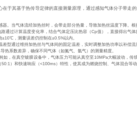
在于其基于热传导定律的直接测量原理，通过感知气体分子带走的
器。当气体流经加热丝时，会带走部分热量，导致加热丝温度下降。根
电路通过计算温度变化率，结合气体定压比热容（Cp值），直接得出气体
10℃，测量误差仍控制在±0.5%以内。
差型通过维持加热丝与气体间的固定温差，实时调整加热功率以补偿流
体导热系数差异，确保不同气体（如氮气、氩气）的测量精度。
如，在真空镀膜设备中，气体压力可能从真空至10MPa大幅波动，传统
（50:1）和快速响应（<100ms）特性，使其成为燃烧控制、气体混合