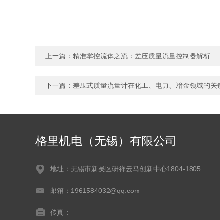
上一篇：
精准掌控流体之流：差压质量流量控制器解析​
下一篇：
差压式质量流量计在化工、电力、冶金领域的关
格里机电（无锡）有限公司
地址：无锡市新吴区研祥云马创新中心1804-1805
邮箱：1961584032@qq.com
传真：