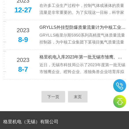
2023
提供一些关键因素和建议。首先，了解您的工艺
在许多工业生产过程中，控制气体或液体的质量
12-27
需求是选择的基础。您需要知道流体的类型（如
流量是非常重要的。为了实现这一目标，科学家
气体、液体或蒸汽）、流量范围...
们设计了一种名为数字质量流量控制器的设备。
一、工作原理1.传感器：传感器是核心部件，负
GRYLLS外挂型防爆质量流量计为中核工业配套发货
2023
责检测气体或液体的质量流量。常见的传感器有
GRYLLS格里尔斯5950系列高精度气体质量流量
8-9
热式流量计、超声波流量计、涡街流量计等。这
控制器，为中核工业集团下某项目氮气质量流量
些传感器通过测量气体或液体...
测试和控制配套使用。该公司隶属中核工业集团
下甘肃某公司，于8月份，采购一批在甘肃项目
格里机电入库2023年第一批无锡市雏鹰、瞪羚、准独角兽企业培育
2023
使用的外挂防爆质量流量计/控制器，该司技术工
近日，无锡市科技局公示了2023年度第一批无锡
8-7
程师与格里机电销售工程师前期沟通及技术交流
市雏鹰企业、瞪羚企业、准独角兽企业培育库拟
多次，尤其在防爆定...
入库企业名单。格里机电名列榜单。雏鹰、瞪
羚、独角兽企业具有爆发式成长、创新等特征，
也是衡量一个地区创新能力和创新生态的风向
下一页
末页
标。除此之外，格里机电拥有多项实用型证书，
实用新型是三种类型（发明、实...
格里机电（无锡）有限公司