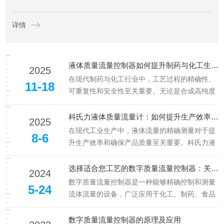
量身打造。新品聚焦半导体薄膜沉积、刻蚀等关键工艺需求，具
详情
备EP/双V高洁净度、极速响应...
液体质量流量控制器如何提升制药与化工生产效率？
2025
在现代制药与化工行业中，工艺过程的精确性、
11-18
可重复性和安全性至关重要。无论是合成高纯度
药物活性成分，还是进行精细化学品的连续化生
产，对液体原料的精准控制都是保障产品质量和
科氏力液体质量流量计：如何提升生产效率与质量控制
2025
提升生产效率的核心环节。而液体质量流量控制
在现代工业生产中，液体流量的精确测量对于提
8-6
器（LiquidMassFlowController,LMFC）正是
升生产效率和确保产品质量至关重要。科氏力液
实...
体质量流量计作为一种先进的测量工具，以其高
精度、高稳定性和广泛的应用范围，成为众多工
选择适合您工艺的数字质量流量控制器：关键因素与建议
2024
业领域的理想选择。本文将探讨科氏力液体质量
数字质量流量控制器是一种能够精确控制和测量
5-24
流量计如何在提升生产效率和质量控制方面发挥
流体流量的设备，广泛应用于化工、制药、食品
关键作用。一、工作原理基于科...
等行业。然而，市场上存在多种型号和规格，如
何选择适合自己工艺需求的产品呢？本文将为您
数字质量流量控制器的原理及应用