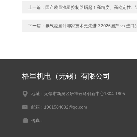
上一篇：
国产质量流量控制器崛起！高精度、高稳定性、
下一篇：
氢气流量计哪家技术更先进？2026国产 vs 进
格里机电（无锡）有限公司
地址：无锡市新吴区研祥云马创新中心1804-1805
邮箱：1961584032@qq.com
传真：