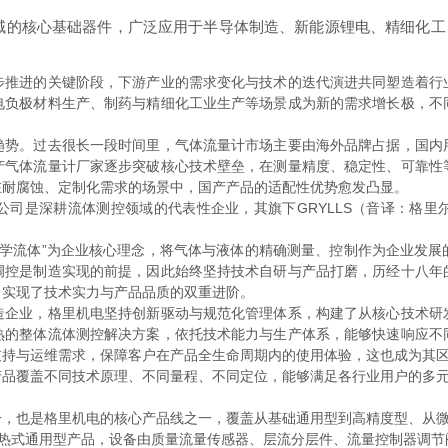
核心基础器件，广泛应用于半导体制造、新能源锂电、精细化工
进的关键阶段，下游产业的需求变化与技术的迭代演进共同塑造着行
电负极材料生产、制药与精细化工业生产等场景成为新的需求增长极，不
。过去很长一段时间里，气体流量计市场主要由海外品牌占据，国内
产气体流量计厂家逐步突破核心技术壁垒，在测量精度、稳定性、可靠性
在耐腐蚀、定制化需求的场景中，国产产品的适配性优势愈发凸显。
是深耕流体测控领域的代表性企业，其旗下GRYLLS（音译：格里
的科学流体”为企业核心理念，将气体与液体的精确测量、控制作为企业发
调控是制造实现的前提，因此始终坚持技术自研与产品打磨，历经十八年
，实现了技术实力与产品品质的双重进阶。
业，格里机电坚持创新驱动与规范化管理体系，构建了从核心技术研
熟的整体流体测控解决方案，依托技术能力与生产体系，能够快速响应不
支持与运维需求，保障客户在产品全生命周期内的使用体验，这也成为其
品覆盖不同技术原理、不同量程、不同定位，能够满足各行业用户的多
也是格里机电的核心产品线之一，覆盖从基础通用型到高精度型、从微
典的热式通用型产品，设备由质量流量传感器、层流分层件、流量控制器调