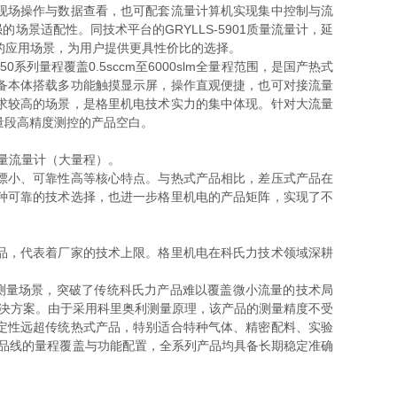
现场操作与数据查看，也可配套流量计算机实现集中控制与流
景适配性。同技术平台的GRYLLS-5901质量流量计，延
的应用场景，为用户提供更具性价比的选择。
列量程覆盖0.5sccm至6000slm全量程范围，是国产热式
备本体搭载多功能触摸显示屏，操作直观便捷，也可对接流量
求较高的场景，是格里机电技术实力的集中体现。针对大流量
流量段高精度测控的产品空白。
质量流量计（大量程）。
漂小、可靠性高等核心特点。与热式产品相比，差压式产品在
种可靠的技术选择，也进一步格里机电的产品矩阵，实现了不
品，代表着厂家的技术上限。格里机电在科氏力技术领域深耕
量测量场景，突破了传统科氏力产品难以覆盖微小流量的技术局
解决方案。由于采用科里奥利测量原理，该产品的测量精度不受
定性远超传统热式产品，特别适合特种气体、精密配料、实验
产品线的量程覆盖与功能配置，全系列产品均具备长期稳定准确