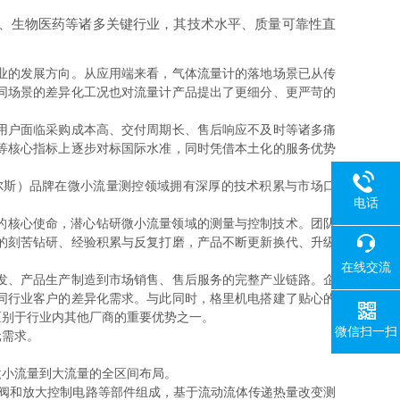
、生物医药等诸多关键行业，其技术水平、质量可靠性直
业的发展方向。从应用端来看，气体流量计的落地场景已从传
同场景的差异化工况也对流量计产品提出了更细分、更严苛的
用户面临采购成本高、交付周期长、售后响应不及时等诸多痛
等核心指标上逐步对标国际水准，同时凭借本土化的服务优势
尔斯）品牌在微小流量测控领域拥有深厚的技术积累与市场口
电话
展的核心使命，潜心钻研微小流量领域的测量与控制技术。团队
的刻苦钻研、经验积累与反复打磨，产品不断更新换代、升级
在线交流
发、产品生产制造到市场销售、售后服务的完整产业链路。企
同行业客户的差异化需求。与此同时，格里机电搭建了贴心的
区别于行业内其他厂商的重要优势之一。
微信扫一扫
元需求。
小流量到大流量的全区间布局。
节阀和放大控制电路等部件组成，基于流动流体传递热量改变测