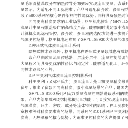
量毛细管壁温度分布的热传导分布效应实现流量测量。该系
量显示。为适配不同工况需求，产品可选配多介质、多量程功能
续了5900系列的核心硬件架构与性能优势，同样具备预热
面向更高精度要求的工业场景，格里机电推出了GRYLLS595
流量计中量程覆盖极广的高精度产品，能够同时满足微小流
计算机实现远程管控。多介质、多量程的选配功能进一步提
气体测控场景，格里机电还布局了GRYLLS5930大流量
2.差压式气体质量流量计系列
除热式技术路线外，格里机电在差压式测量领域也有成熟的产
该产品由质量流量传感器、层流分层件、流量控制器调节阀
大量程区间具备更优的性价比与稳定性，能够适配化工、环
同技术路线的互补。
3.科里奥利气体质量流量控制器系列
科里奥利（又称科氏力）质量流量计是目前测量精度最高、
多年，推出了多款面向高精度、微小流量场景的产品，是国
GRYLLS-8100系列科氏力质量流量控制器是该系列
限。产品内部集成PID控制器和批量功能，可直接实现流量
气体温度、压力、密度、成分等流体特性的影响，在工况参
室校准等对精度要求高的场景。同系列的8101系列科里奥
度高、无热漂移的核心优势，为追求测控精度的客户提供了