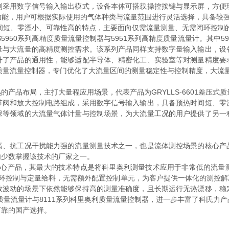
列采用数字信号输入输出模式，设备本体可搭载操控按键与显示屏，方便
，用户可根据实际使用的气体种类与流量范围进行灵活选择，具备较强的场
时间短、零漂小、可靠性高的特点，主要面向仅需流量测量、无需闭环控制
0系列高精度质量流量控制器与5951系列高精度质量流量计。其中5950系
量与大流量的高精度测控需求。该系列产品同样支持数字量输入输出，设
升了产品的通用性，能够适配半导体、精密化工、实验室等对测量精度要
气体质量流量控制器，专门优化了大流量区间的测量稳定性与控制精度，大
品布局，主打大量程应用场景，代表产品为GRYLLS-6601差压式
和放大控制电路组成，采用数字信号输入输出，具备预热时间短、零
保等领域的大流量气体计量与控制场景，为大流量工况的用户提供了另一
抗工况干扰能力强的流量测量技术之一，也是流体测控场景的核心产
内少数掌握该技术的厂家之一。
的核心产品，其最大的技术特点是将科里奥利测量技术应用于非常低的流
闭环控制与定量给料，无需额外配置控制单元，为客户提供一体化的测控
数波动的场景下依然能够保持高的测量准确度，且长期运行无热漂移，稳
利质量流量计与8111系列科里奥利质量流量控制器，进一步丰富了科氏力
可靠的国产选择。