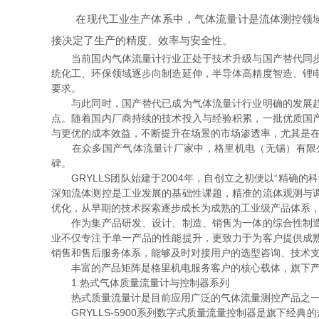
在现代工业生产体系中，气体流量计是流体测控领域的
接决定了生产的精度、效率与安全性。
当前国内气体流量计行业正处于技术升级与国产替代同步推
统化工、环保领域逐步向制造延伸，半导体高精度智造、锂
要求。
与此同时，国产替代已成为气体流量计行业明确的发展趋势
点。随着国内厂商持续的技术投入与经验积累，一批优质国
与更优的成本效益，不断提升在场景的市场渗透率，尤其是
在众多国产气体流量计厂家中，格里机电（无锡）有限公司
碑。
GRYLLS团队始建于2004年，自创立之初便以“精确
深知流体测控是工业发展的基础性课题，精准的流体观测与
优化，从早期的技术探索逐步成长为成熟的工业级产品体系
作为集产品研发、设计、制造、销售为一体的综合性制造企
业不仅专注于单一产品的性能提升，更致力于为客户提供成
销售和售后服务体系，能够及时对接用户的选型咨询、技术
丰富的产品矩阵是格里机电服务客户的核心载体，旗下产
1.热式气体质量流量计与控制器系列
热式质量流量计是目前应用广泛的气体流量测控产品之一，
GRYLLS-5900系列数字式质量流量控制器是旗下经