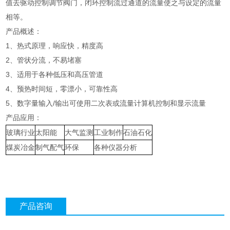
值去驱动控制调节阀门，闭环控制流过通道的流量使之与设定的流量
相等。
产品概述：
1、热式原理，响应快，精度高
2、管状分流，不易堵塞
3、适用于各种低压和高压管道
4、预热时间短，零漂小，可靠性高
5、数字量输入/输出可使用二次表或流量计算机控制和显示流量
产品应用：
玻璃行业
太阳能
大气监测
工业制作
石油石化
煤炭冶金
制气配气
环保
各种仪器分析
产品咨询