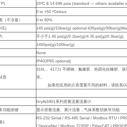
P)
25ºC & 14.696 psia (standard — others available 
0 to +50 ºCelsius
围（不冷凝）
0 to 90%
静压)
145 psi(g)/10bar(g) optional:435psi(g)/30bar(g)M
力
不小于1.45 psi(g)/0.1bar(g)/4.35 psi(g)/0.3bar(g)
1450psi(g)/100bar(g)
None
IP40(IP65 optional)
316L 、417J1 不锈钢、氟橡胶、热固化硅橡
材质
等。
如果您应用的介质需要不同的材料，请联系Gryl
Grylls5901系列质量流量流量计
多功能按键
显示质量流量、累计流量，气体系数切换等功能
RS-232 Serial / RS-485 Serial / Modbus RTU / PR
项1
/ DeviceNet / Modbus TCP/IP / EtherCAT / PROF