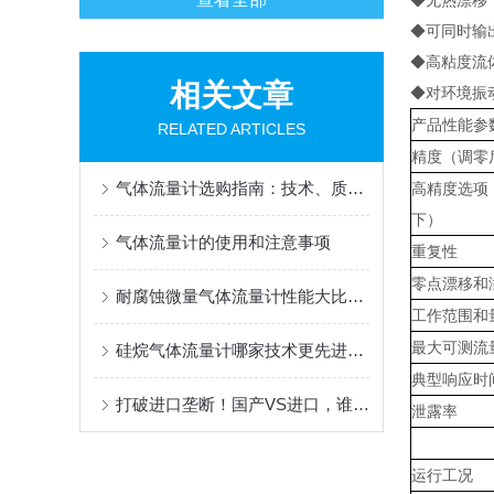
◆无热漂移
◆可同时输
◆高粘度流
相关文章
◆对环境振
产品性能参
RELATED ARTICLES
精度（调零
气体流量计选购指南：技术、质量、口碑、性能全维度横评，格里机电告诉您国产与进口谁更香？
高精度选项
下）
气体流量计的使用和注意事项
重复性
零点漂移和
耐腐蚀微量气体流量计性能大比拼：格里机电精度高、稳定性好、技术更硬
工作范围和
最大可测流
硅烷气体流量计哪家技术更先进？热式VS耐腐蚀设计，国产厂家能否打破进口垄断？
典型响应时
打破进口垄断！国产VS进口，谁才是热式MFC气体流量计的“性能强者”？技术先进性深度擂台
泄露率
运行工况