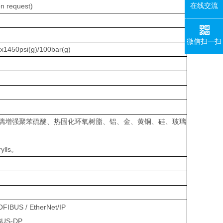
在线交流
on request)
微信扫一扫
ax1450psi(g)/100bar(g)
胶、玻璃增强聚苯硫醚、热固化环氧树脂、铝、金、黄铜、硅、玻璃
ls。
OFIBUS / EtherNet/IP
IBUS-DP