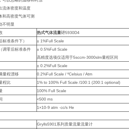
，可以忽略的温移和时漂
出流体密度和温度
体和高密度气体可测
动不明显
数
热式气体流量计
5930D4
后标准条件下）
± 1%Full Scale
（调零后标准条件
± 0.5%Full Scale
高精度选项仅适用于5sccm-3000slm量程区间
± 0.2%Full Scale
满量程漂移
0.2%Full Scale / ºCelsius / Atm
量程比
1% to 100% Full Scale /100:1 (200:1 optional)
量
100% Full Scale
间
<500 ms
1×10-9 atm ·cc/s He
Grylls5901系列质量流量流量计