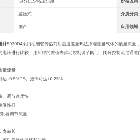
GRYLLS/格里尔斯
价格区间
差压式
介质分类
国产
应用领域
量计
5930D4采用毛细管传热前后温度差量热法原理测量气体的质量流
的电压进行比较，用所得的差值去驱动控制调节阀门，闭环控制流过通道
质量流量
±0.5%F.S、液体可达±0.25%
快、调节速度快
重复性好
控制器调节流量
，寿命长