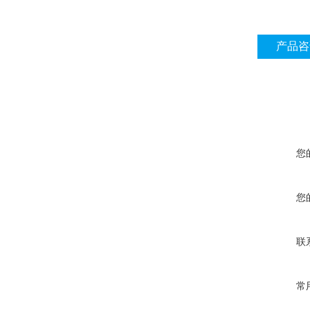
产品咨
您
您
联
常