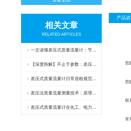
产品咨
相关文章
RELATED ARTICLES
一文读懂差压式质量流量计：节流取压、温压补偿完整工作原理
您
【深度拆解】不止于参数：差压式质量流量计核心技术路线对比，兼谈国产厂商的突围与选择
差压式质量流量计日常巡检规范、除尘排污与长效维护要点
您
差压法质量流量测量技术：原理、结构与应用
联
差压式质量流量计在化工、电力、冶金领域的关键应用
常