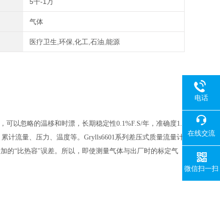
5千-1万
气体
医疗卫生,环保,化工,石油,能源
电话
以忽略的温移和时漂，长期稳定性0.1%F.S/年，准确度1.
在线交流
计流量、压力、温度等。Grylls6601系列差压式质量流量计
有附加的“比热容"误差。所以，即使测量气体与出厂时的标定气
微信扫一扫