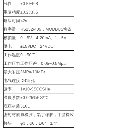
线性
±0.5%F.S
重复精度
±0.2%F.S
响应时间
<2s
数字量
RS232/485，MODBUS协议
模拟量
0～5V、4-20mA、1～5V
供电
±15VDC，24VDC
工作温度
0～50℃
工作压力
工作压差：0.05~0.5Mpa
最大耐压
3MPa/10MPa
电气连接
DB15孔
漏率
1×10-9SCCSHe
温度系数
±0.025%F.S/℃
底座材质
316L
密封材质
氟橡胶，氯丁橡胶，丁腈橡胶
接头
φ3，φ6，1/8"，1/4"