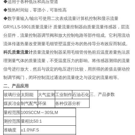
◆适用于各种低压和高压管道
◆预热时间短，零漂小，可靠性高
◆数字量输入/输出可使用二次表或流量计算机控制和显示流量
GRYLLS-5901质量流量计 质量流量控制器由质量流量传感器，层流
分层件，流量控制器调节阀和放大控制电路等部件组成。它利用流动
流体传递热量改变测量毛细管壁温度分布的热传导分布效应而制成。
科氏质量流量计
质量流量控制器采用毛细管传热前后温度差量热法原
理测量气体的质量流量，不受温度压力的影响。将传感器测得的流量
信号进行放大，然后与设定的电压进行比较，用所得的差值去驱动控
制调节阀门，闭环控制流过通道的流量使之与设定的流量相等。
二、产品应用
三、产品参数
玻璃行业
太阳能
大气监测
工业制作
石油石化
煤炭冶金
制气配气
环保
各种仪器分析
量程范围
100SCCM～30SLM
测控范围
量程比50:1
准确度
±1.0%F.S