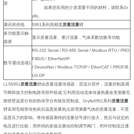
质
如果您应用的介质需要不同的材料，请联系Gr
ylls。
通讯和供电
5951系列高精度
质量流量计
多功能显示触
显示质量流量、累计流量，气体系数切换等功能
摸屏
RS-232 Serial / RS-485 Serial / Modbus RTU / PRO
FIBUS / EtherNet/IP
数字通信选项1
/ DeviceNet / Modbus TCP/IP / EtherCAT / PROFIB
US-DP
LLS5951
质量流量计
由质量流量传感器，层流分层件，流量控制器调
节阀和放大控制电路等部件组成,它利用流动流体传递热量改变测量毛
细管壁温度分布的热传导分布效应而制成。Grylls5951系列
质量流量
计
采用毛细管传热前后温度差量热法原理测量气体的质量流量，不受
温度压力的影响。将传感器测得的流量信号进行放大，然后与设定的
电压进行比较，用所得的差值去驱动控制调节阀门，闭环控制流过通