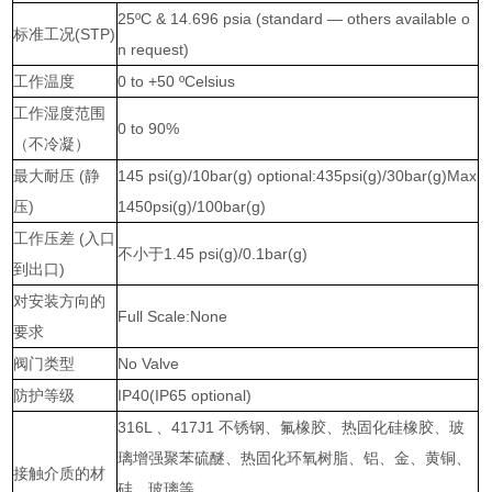
25ºC & 14.696 psia (standard — others available o
标准工况(STP)
n request)
工作温度
0 to +50 ºCelsius
工作湿度范围
0 to 90%
（不冷凝）
最大耐压 (静
145 psi(g)/10bar(g) optional:435psi(g)/30bar(g)Max
压)
1450psi(g)/100bar(g)
工作压差 (入口
不小于1.45 psi(g)/0.1bar(g)
到出口)
对安装方向的
Full Scale:None
要求
阀门类型
No Valve
防护等级
IP40(IP65 optional)
316L 、417J1 不锈钢、氟橡胶、热固化硅橡胶、玻
璃增强聚苯硫醚、热固化环氧树脂、铝、金、黄铜、
接触介质的材
硅、玻璃等。