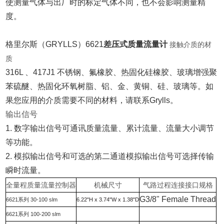
使测量气体与出厂时的标定气体不同，也不会影响测量精
度。
格里尔斯（GRYLLS）6621
差压式质量流量计
接触介质的材
质
316L 、417J1 不锈钢、氟橡胶、热固化硅橡胶、玻璃增强聚
苯硫醚、热固化环氧树脂、铝、金、黄铜、硅、玻璃等。
如
果您应用的介质需要不同的材料，请联系Grylls。
输出信号
1. 数字输出信号可通讯质量流量、累计流量、流量大小调节
等功能。
2. 模拟输出信号和可选的第二通道模拟输出信号可选择传输
瞬时流量。
全量程质量流量控制器
机械尺寸
气路过程连接接口规格
G3/8" Female Thread
6621系列 30-100 slm
6.22"H x 3.74"W x 1.38"D
6621系列 100-200 slm