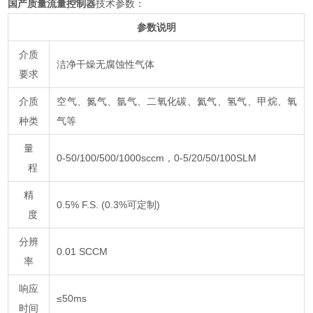
国产质量流量控制器
技术参数：
参数说明
介质
洁净干燥无腐蚀性气体
要求
介质
空气、氮气、氩气、二氧化碳、氦气、氢气、甲烷、氧
种类
气等
量
0-50/100/500/1000sccm，0-5/20/50/100SLM
程
精
0.5% F.S. (0.3%可定制)
度
分辨
0.01 SCCM
率
响应
≤50ms
时间