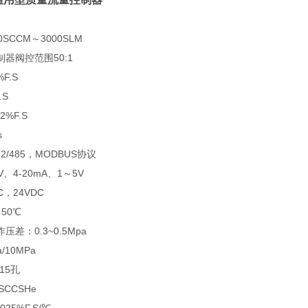
SCCM～3000SLM
器阀控范围50:1
F.S
.S
2%F.S
s
2/485，MODBUS协议
、4-20mA、1～5V
C，24VDC
50℃
差：0.3~0.5Mpa
/10MPa
15孔
SCCSHe