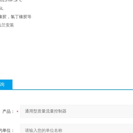
25%F.S/℃
6L
橡胶，氯丁橡胶等
法兰安装
询
产品：
的单位：