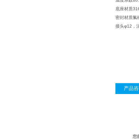
温度系数±0.0
底座材质31
密封材质氟
接头φ12，
产品咨
您