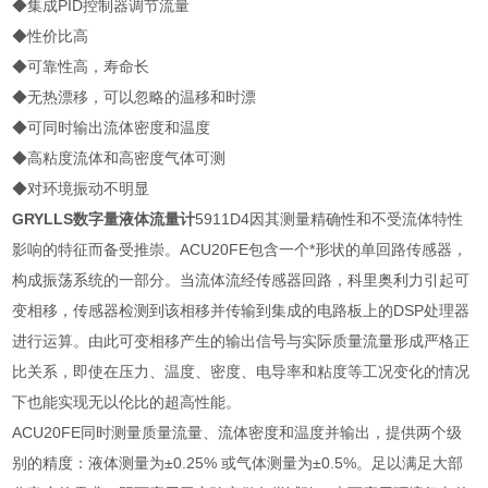
◆集成PID控制器调节流量
◆性价比高
◆可靠性高，寿命长
◆无热漂移，可以忽略的温移和时漂
◆可同时输出流体密度和温度
◆高粘度流体和高密度气体可测
◆对环境振动不明显
GRYLLS
数字量液体流量计
5911D4因其测量精确性和不受流体特性
影响的特征而备受推崇。ACU20FE包含一个*形状的单回路传感器，
构成振荡系统的一部分。当流体流经传感器回路，科里奥利力引起可
变相移，传感器检测到该相移并传输到集成的电路板上的DSP处理器
进行运算。由此可变相移产生的输出信号与实际质量流量形成严格正
比关系，即使在压力、温度、密度、电导率和粘度等工况变化的情况
下也能实现无以伦比的超高性能。
ACU20FE同时测量质量流量、流体密度和温度并输出，提供两个级
别的精度：液体测量为±0.25% 或气体测量为±0.5%。足以满足大部