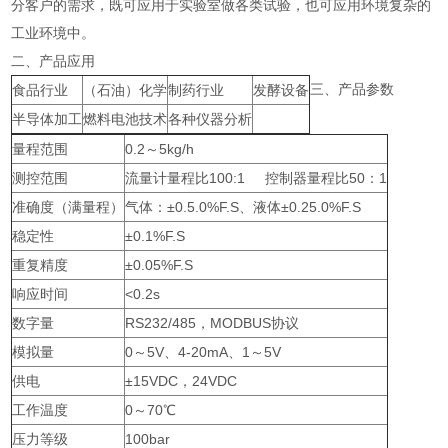
分客户的需求，既可应用于实验室做各类试验，也可应用环境复杂的
工业环境中。
二、产品应用
三、产品参数
食品行业
（石油）化学
制药行业
发酵设备
半导体加工
燃料电池技术
各种仪器分析
量程范围
0.2～5kg/h
测控范围
流量计量程比100:1 控制器量程比50：1
准确度（满量程）
气体：±0.5.0%F.S、液体±0.25.0%F.S
稳定性
±0.1%F.S
重复精度
±0.05%F.S
响应时间
<0.2s
数字量
RS232/485，MODBUS协议
模拟量
0～5V、4-20mA、1～5V
供电
±15VDC，24VDC
工作温度
0～70℃
压力等级
100bar