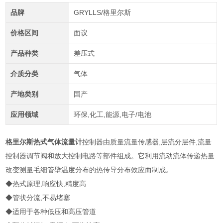
品牌
GRYLLS/格里尔斯
价格区间
面议
产品种类
差压式
介质分类
气体
产地类别
国产
应用领域
环保,化工,能源,电子/电池
格里尔斯热式气体流量计
控制器由质量流量传感器,层流分层件,流量
控制器调节阀和放大控制电路等部件组成。它利用流动流体传递热量
改变测量毛细管壁温度分布的热传导分布效应而制成。
◆热式原理,响应快,精度高
◆管状分流,不易堵塞
◆适用于各种低压和高压管道