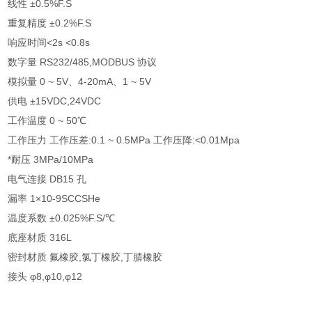
线性 ±0.5%F.S
重复精度 ±0.2%F.S
响应时间<2s <0.8s
数字量 RS232/485,MODBUS 协议
模拟量 0 ~ 5V、4-20mA、1 ~ 5V
供电 ±15VDC,24VDC
工作温度 0 ~ 50℃
工作压力 工作压差:0.1 ~ 0.5MPa 工作压降:<0.01Mpa
*耐压 3MPa/10MPa
电气连接 DB15 孔
漏率 1×10-9SCCSHe
温度系数 ±0.025%F.S/℃
底座材质 316L
密封材质 氟橡胶,氯丁橡胶,丁腈橡胶
接头 φ8,φ10,φ12