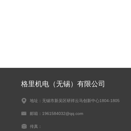
格里机电（无锡）有限公司
地址：无锡市新吴区研祥云马创新中心1804-1805
邮箱：1961584032@qq.com
传真：