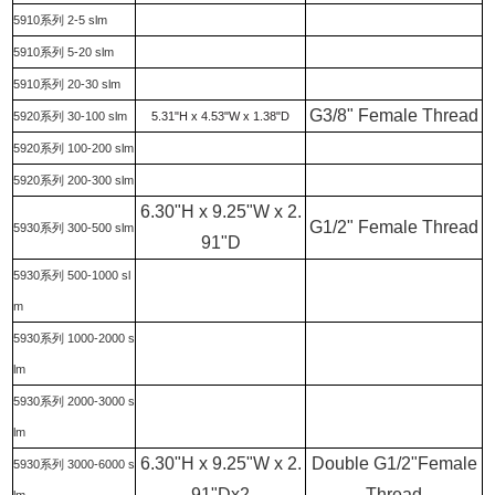
5910系列 2-5 slm
5910系列 5-20 slm
5910系列 20-30 slm
G3/8" Female Thread
5920系列 30-100 slm
5.31"H x 4.53"W x 1.38"D
5920系列 100-200 slm
5920系列 200-300 slm
6.30"H x 9.25"W x 2.
G1/2" Female Thread
5930系列 300-500 slm
91"D
5930系列 500-1000 sl
m
5930系列 1000-2000 s
lm
5930系列 2000-3000 s
lm
6.30"H x 9.25"W x 2.
Double G1/2"Female
5930系列 3000-6000 s
91"Dx2
Thread
lm