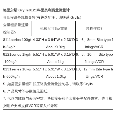
格里尔斯 Grylls8121科里奥利质量流量计
各量程设备规格参数
(有关选配项，请联系 Grylls）
全量程质量流量
机械尺寸
6及重量
过程连接
7
控制器
5
8111series 100g/
4.33"H x 3.94"W x 2.36"D
3、6、8mm Bite type f
h-5kg/h
About0.9kg
ittings/VCR
8121series 1kg/h
5.51"H x 5.91"W x 3.15"D
6、8、10mm Bite type
-100kg/h
About 1kg
fittings/VCR
8131series 10kg/
5.51"H x 5.91"W x 3.15"D
10、12 mm Bite type fi
h-600kg/h
About 1.3kg
ttings/VCR
5.
如需更多量程和低压降质量流量控制器，请联系
Grylls.
6. 产品尺寸等参数值见图纸.
7. 气路内螺纹与表面密封、快插接头和卡套接头等配件兼容。也可根
据用户要求提供VCR等接头相兼容.