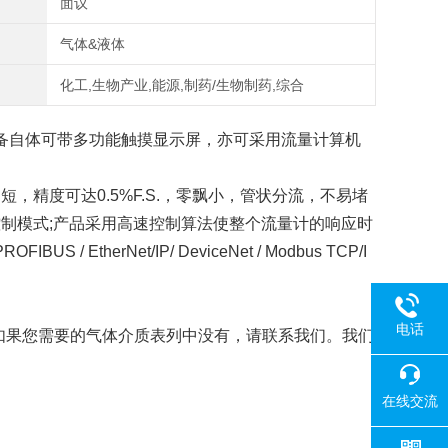
面议
气体&液体
化工,生物产业,能源,制药/生物制药,综合
输出,设备自体可带多功能触摸显示屏，亦可采用流量计算机
时间短，精度可达0.5%F.S.，零飘小，管状分流，不易堵
拟控制模式;产品采用高速控制算法使整个流量计的响应时
IBUS / EtherNet/IP/ DeviceNet / Modbus TCP/I
电话
如果您需要的气体介质表列中没有，请联系我们。我们
在线交流