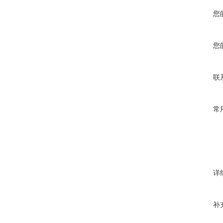
您
您
联
常
详
补