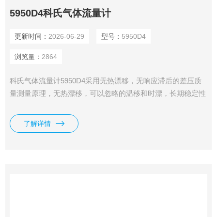
5950D4科氏气体流量计
更新时间：
2026-06-29
型号：
5950D4
浏览量：
2864
科氏气体流量计5950D4采用无热漂移，无响应滞后的差压质
量测量原理，无热漂移，可以忽略的温移和时漂，长期稳定性
0.1%F.S/年，准确度1.0%，量程可在100：1范围内按键设定，
无需标定，可以同时显示和输出：瞬时 流量、累计流量、压
了解详情
力、温度等。