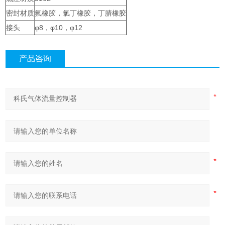
密封材质
氟橡胶，氯丁橡胶，丁腈橡胶
接头
φ8，φ10，φ12
产品咨询