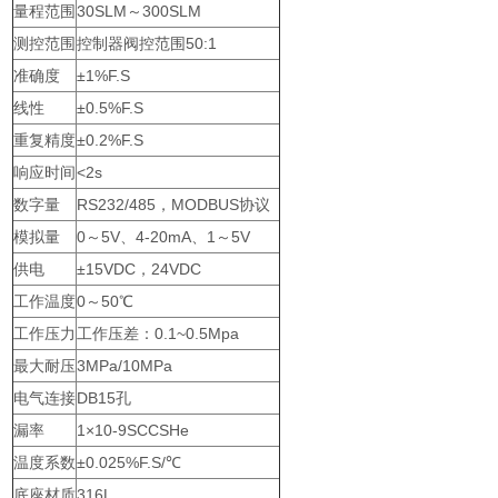
量程范围
30SLM～300SLM
测控范围
控制器阀控范围50:1
准确度
±1%F.S
线性
±0.5%F.S
重复精度
±0.2%F.S
响应时间
<2s
数字量
RS232/485，MODBUS协议
模拟量
0～5V、4-20mA、1～5V
供电
±15VDC，24VDC
工作温度
0～50℃
工作压力
工作压差：0.1~0.5Mpa
最大耐压
3MPa/10MPa
电气连接
DB15孔
漏率
1×10-9SCCSHe
温度系数
±0.025%F.S/℃
底座材质
316L