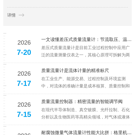
程提供了更可靠的硬件保障。响应速度：从200ms到50ms的毫秒
详情
级突破响应速度是衡量气体流量控制器动...
一文读懂差压式质量流量计：节流取压、温压补偿完整工作原理
2026
差压式质量流量计是目前工业过程控制中应用广
7-20
泛的流量测量仪表之一，其核心原理可拆解为两
个紧密衔接的环节：基于节流元件的差压产生与
基于多参数的温压补偿。一、节流取压：将流量
质量流量计是流体计量的精准标尺
2026
转化为差压信号这是测量的物理基础。当流体流
在工业生产、能源交易、过程控制及环境监测
7-17
经管道中安装的节流元件（如标准...
中，对流体的准确计量是成本核算、质量控制和
能源管理的基础。质量流量计是一种直接测量流
体质量流量的仪表，与传统的体积流量计（如涡
质量流量控制器：精密流量的智能调节阀
2026
轮流量计、涡街流量计）不同，它不需要测量温
在现代半导体制造、真空镀膜、光纤拉制、石化
7-15
度和压力进行人工补偿，即可直接获...
分析以及生物医药等高精尖领域，对气体或液体
流量的控制精度要求达到了毫升级甚至微升级。
质量流量控制器（MFC）作为一种集流量测量、
耐腐蚀微量气体流量计性能大比拼：格里机电精度高、稳定性好、技术更硬