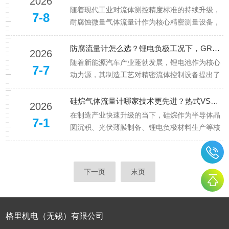
2026
显示与控制于一体的高精度自动化仪表，能够直
随着现代工业对流体测控精度标准的持续升级，
7-8
接测量并控制流体的质量流量（...
耐腐蚀微量气体流量计作为核心精密测量设备，
在半导体制造、锂电负极产线、制药化工及核工
业等领域的应用价值日益凸显。在国内制造业国
防腐流量计怎么选？锂电负极工况下，GRYLLS 和其他品牌比怎么样？
2026
产替代的大趋势下，市场对高精度、高稳定性流
随着新能源汽车产业蓬勃发展，锂电池作为核心
7-7
量计的需求快速攀升。据行业数据...
动力源，其制造工艺对精密流体控制设备提出了
更高要求。在锂电负极材料生产过程中，腐蚀性
介质的流量测量与控制是影响产品质量和生产效
硅烷气体流量计哪家技术更先进？热式VS耐腐蚀设计，国产厂家能否打破进口垄断？
2026
率的关键环节。行业数据显示，中国锂电池市场
在制造产业快速升级的当下，硅烷作为半导体晶
7-1
规模持续扩大，预计2025年全...
圆沉积、光伏薄膜制备、锂电负极材料生产等核
心工艺中的关键特种气体，其输送与反应过程的
流量精准控制，直接决定了产品良率、生产效率
与作业安全。由于硅烷兼具易燃易爆性与工艺适
下一页
末页
配的耐腐蚀需求，行业对硅烷气体...
格里机电（无锡）有限公司